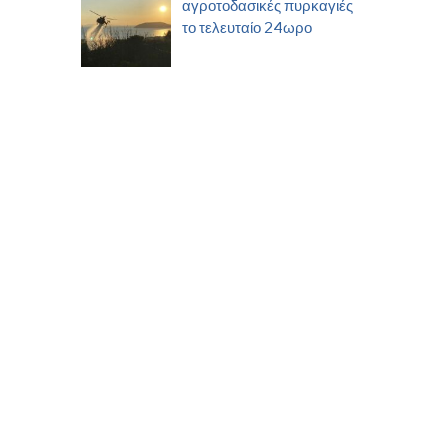
αγροτοδασικές πυρκαγιές
το τελευταίο 24ωρο