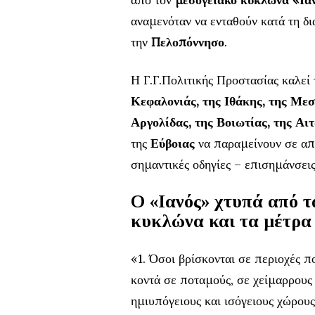
αναμενόταν να ενταθούν κατά τη δι
την
Πελοπόννησο
.
Η Γ.Γ.Πολιτικής Προστασίας καλεί 
Κεφαλονιάς, της Ιθάκης, της Μεσσ
Αργολίδας, της Βοιωτίας, της Αι
της
Εύβοιας
να παραμείνουν σε απ
σημαντικές οδηγίες – επισημάνσεις
Ο «Ιανός» χτυπά από τ
κυκλώνα και τα μέτρα
«1. Όσοι βρίσκονται σε περιοχές 
κοντά σε ποταμούς, σε χείμαρρους 
ημιυπόγειους και ισόγειους χώρους