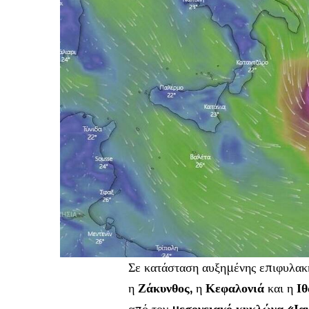
Σε κατάσταση αυξημένης επιφυλακ
η
Ζάκυνθος,
η
Κεφαλονιά
και η
Ι
από τον
μεσογειακό κυκλώνα «Ια