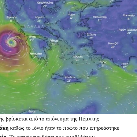
ής βρίσκεται από το απόγευμα της Πέμπτης
θάκη
καθώς το Ιόνιο ήταν το πρώτο που επηρεάστηκε
νό»
. Τα φαινόμενα βάσει των προβλέψεων,