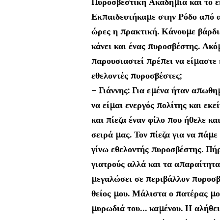
Πυροσβεστική Ακαδημία και το ε
Εκπαιδευτήκαμε στην Ρόδο από α
ώρες η πρακτική. Κάνουμε βάρδιε
κάνει και ένας πυροσβέστης. Ακό
παρουσιαστεί πρέπει να είμαστε κ
εθελοντές πυροσβέστες;
– Γιάννης: Για εμένα ήταν απωθη
να είμαι ενεργός πολίτης και εκ
και πίεζα έναν φίλο που ήθελε κα
σειρά μας. Τον πίεζα για να πάμε
γίνω εθελοντής πυροσβέστης. Πή
γιατρούς αλλά και τα απαραίτητα 
μεγαλώσει σε περιβάλλον πυροσβε
θείος μου. Μάλιστα ο πατέρας μο
μυρωδιά του… καμένου. Η αλήθεια