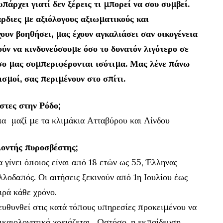
πάρχει γιατί δεν ξέρεις τι μπορεί να σου συμβεί.
άρδιες με αξιόλογους αξιωματικούς και
χουν βοηθήσει, μας έχουν αγκαλιάσει σαν οικογένεια
ύν να κινδυνεύσουμε όσο το δυνατόν λιγότερο σε
σο μας συμπεριφέρονται ισότιμα. Μας λένε πάνω
σμοί, σας περιμένουν στο σπίτι.
στες στην Ρόδο;
α μαζί με τα κλιμάκια Ατταβύρου και Λίνδου
ελοντής πυροσβέστης;
γίνει όποιος είναι από 18 ετών ως 55, Έλληνας
αλλοδαπός. Οι αιτήσεις ξεκινούν από 1η Ιουλίου έως
ιρά κάθε χρόνο.
ευθυνθεί στις κατά τόπους υπηρεσίες προκειμένου να
 δικαιολογητικά χρειάζεται. Ωστόσο, η εκπαίδευση