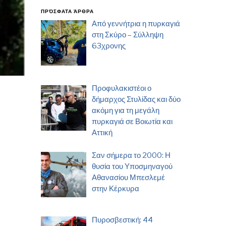
ΠΡΌΣΦΑΤΑ ΆΡΘΡΑ
Από γεννήτρια η πυρκαγιά
στη Σκύρο – Σύλληψη
63χρονης
Προφυλακιστέοι ο
δήμαρχος Στυλίδας και δύο
ακόμη για τη μεγάλη
πυρκαγιά σε Βοιωτία και
Αττική
Σαν σήμερα το 2000: Η
θυσία του Υποσμηναγού
Αθανασίου Μπεσλεμέ
στην Κέρκυρα
Πυροσβεστική: 44