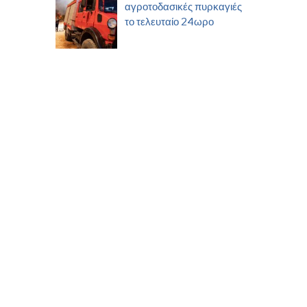
αγροτοδασικές πυρκαγιές
το τελευταίο 24ωρο