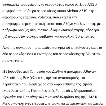
διαδικασία προσγείωσης το αεροσκάφος τύπου Airbus Α320
συγκρούεται με έτερο αεροσκάφος τύπου Airbus A319, της
αεροπορικής εταιρείας Volotea, που εκτελεί την
προγραμματισμένη τακτική πτήση από Αθήνα για Σαντορίνη, με
πλήρωμα δύο (2) άτομα στον θάλαμο διακυβέρνησης, τέσσερα
(4) άτομα στον θάλαμο επιβατών και συνολικά 30 επιβάτες.
Από την σύγκρουση τραυματίζονται αρκετοί επιβαίνοντες και στα
δύο αεροσκάφη ενώ ο κινητήρας του αεροσκάφους της Volotea
παίρνει φωτιά.
Η Πυροσβεστική Υπηρεσία του Διεθνή Αερολιμένα Αθηνών
«Ελευθέριος Βενιζέλος» ως πρώτος ανταποκριτής στο
περιστατικό που έλαβε χώρα στο χώρο ευθύνης της, ζητάει
ενισχύσεις από τις Πυροσβεστικές Υπηρεσίες, Μαρκοπούλου,
Κρωπίας και Παλλήνης αλλά και από κλιμάκιο της 1ης ΕΜΑΚ.
Με συντονισμένες ενέργειες, η πυρκαγιά αντιμετωπίστηκε άμεσα