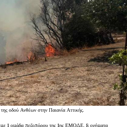
της οδού Ανθέων στην Παιανία Αττικής.
με 1 ομάδα πεζοπόρου της 1ης ΕΜΟΔΕ, 8 οχήματα