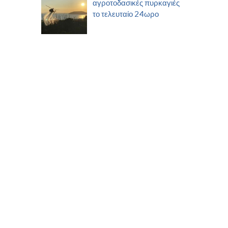
αγροτοδασικές πυρκαγιές
το τελευταίο 24ωρο