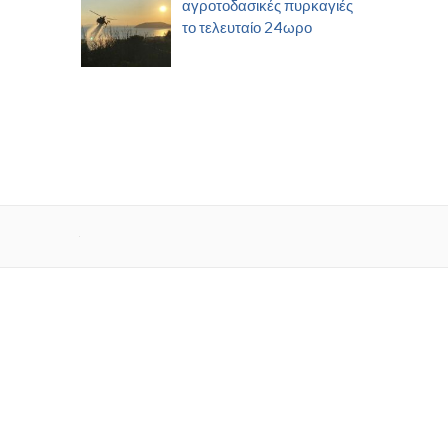
αγροτοδασικές πυρκαγιές
το τελευταίο 24ωρο