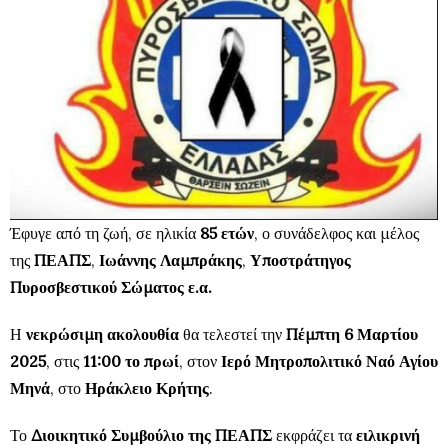
Έφυγε από τη ζωή, σε ηλικία
85 ετών
, ο συνάδελφος και μέλος
της
ΠΕΑΠΣ
,
Ιωάννης Λαμπράκης
,
Υποστράτηγος
Πυροσβεστικού Σώματος ε.α.
Η
νεκρώσιμη ακολουθία
θα τελεστεί την
Πέμπτη 6 Μαρτίου
2025
, στις
11:00 το πρωί
, στον
Ιερό Μητροπολιτικό Ναό Αγίου
Μηνά
, στο
Ηράκλειο Κρήτης
.
Το
Διοικητικό Συμβούλιο της ΠΕΑΠΣ
εκφράζει τα
ειλικρινή