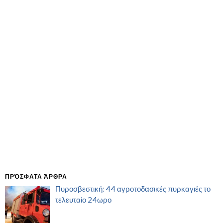
ΠΡΌΣΦΑΤΑ ΆΡΘΡΑ
Πυροσβεστική: 44 αγροτοδασικές πυρκαγιές το
τελευταίο 24ωρο