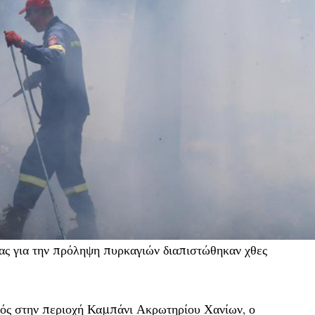
ας για την πρόληψη πυρκαγιών διαπιστώθηκαν χθες
ός στην περιοχή Καμπάνι Ακρωτηρίου Χανίων, ο