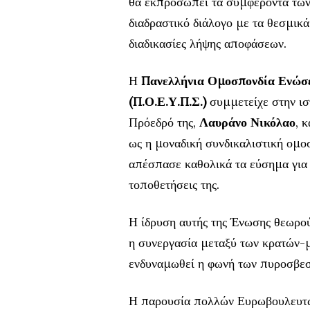
θα εκπροσωπεί τα συμφέροντα των
διαδραστικό διάλογο με τα θεσμικά 
διαδικασίες λήψης αποφάσεων.
Η
Πανελλήνια Ομοσπονδία Ενώσ
(Π.Ο.Ε.Υ.Π.Σ.)
συμμετείχε στην ισ
Πρόεδρό της,
Λαυράνο Νικόλαο
, 
ως η μοναδική συνδικαλιστική ομ
απέσπασε καθολικά τα εύσημα για 
τοποθετήσεις της.
Η ίδρυση αυτής της Ένωσης θεωρού
η συνεργασία μεταξύ των κρατών-μ
ενδυναμωθεί η φωνή των πυροσβεσ
Η παρουσία πολλών Ευρωβουλευτώ