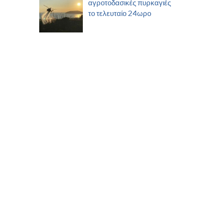
αγροτοδασικές πυρκαγιές
το τελευταίο 24ωρο