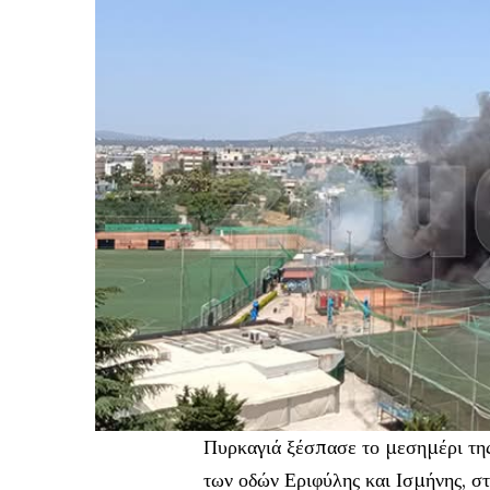
Πυρκαγιά ξέσπασε το μεσημέρι της
των οδών Εριφύλης και Ισμήνης, σ