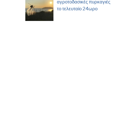
αγροτοδασικές πυρκαγιές
το τελευταίο 24ωρο