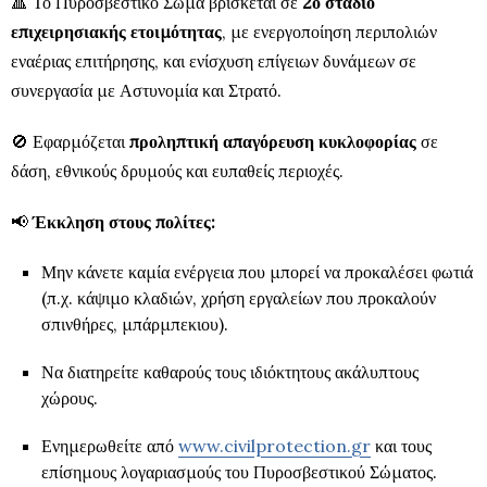
🔺 Το Πυροσβεστικό Σώμα βρίσκεται σε
2ο στάδιο
επιχειρησιακής ετοιμότητας
, με ενεργοποίηση περιπολιών
εναέριας επιτήρησης, και ενίσχυση επίγειων δυνάμεων σε
συνεργασία με Αστυνομία και Στρατό.
🚫 Εφαρμόζεται
προληπτική απαγόρευση κυκλοφορίας
σε
δάση, εθνικούς δρυμούς και ευπαθείς περιοχές.
📢
Έκκληση στους πολίτες:
Μην κάνετε καμία ενέργεια που μπορεί να προκαλέσει φωτιά
(π.χ. κάψιμο κλαδιών, χρήση εργαλείων που προκαλούν
σπινθήρες, μπάρμπεκιου).
Να διατηρείτε καθαρούς τους ιδιόκτητους ακάλυπτους
χώρους.
Ενημερωθείτε από
www.civilprotection.gr
και τους
επίσημους λογαριασμούς του Πυροσβεστικού Σώματος.