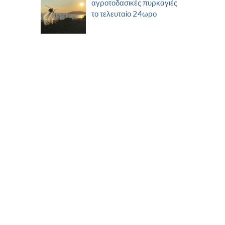
αγροτοδασικές πυρκαγιές
το τελευταίο 24ωρο