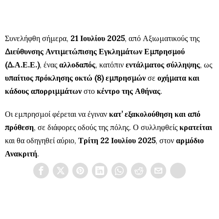
Συνελήφθη σήμερα,
21 Ιουλίου 2025
, από Αξιωματικούς της
Διεύθυνσης Αντιμετώπισης Εγκλημάτων Εμπρησμού
(Δ.Α.Ε.Ε.)
, ένας
αλλοδαπός
, κατόπιν
εντάλματος σύλληψης
, ως
υπαίτιος πρόκλησης οκτώ (8) εμπρησμών
σε
οχήματα και
κάδους απορριμμάτων
στο
κέντρο της Αθήνας
.
Οι εμπρησμοί φέρεται να έγιναν
κατ’ εξακολούθηση και από
πρόθεση
, σε διάφορες οδούς της πόλης. Ο συλληφθείς
κρατείται
και θα οδηγηθεί αύριο,
Τρίτη 22 Ιουλίου 2025
, στον
αρμόδιο
Ανακριτή
.