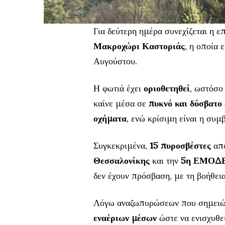
Για δεύτερη ημέρα συνεχίζεται η ε
Μακροχώρι Καστοριάς
, η οποία
Αυγούστου.
Η φωτιά έχει
οριοθετηθεί
, ωστόσο
καίνε μέσα σε
πυκνό και δύσβατο
οχήματα
, ενώ κρίσιμη είναι η συ
Συγκεκριμένα,
15 πυροσβέστες
απ
Θεσσαλονίκης
και την
5η ΕΜΟΔΕ
δεν έχουν πρόσβαση, με τη βοήθει
Λόγω αναζωπυρώσεων που σημειώθ
εναέριων μέσων
ώστε να ενισχυθεί