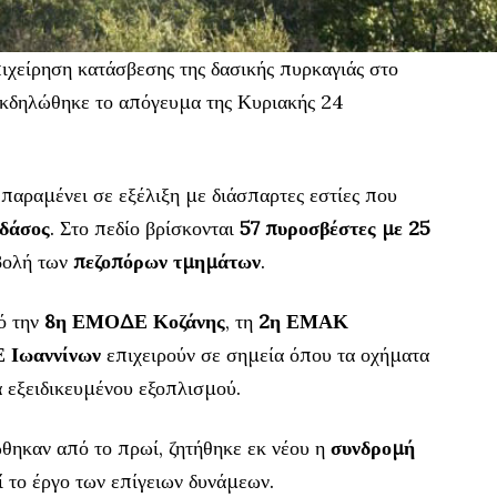
πιχείρηση κατάσβεσης της δασικής πυρκαγιάς στο
 εκδηλώθηκε το απόγευμα της Κυριακής 24
 παραμένει σε εξέλιξη με διάσπαρτες εστίες που
 δάσος
. Στο πεδίο βρίσκονται
57 πυροσβέστες με 25
μβολή των
πεζοπόρων τμημάτων
.
ό την
8η ΕΜΟΔΕ Κοζάνης
, τη
2η ΕΜΑΚ
 Ιωαννίνων
επιχειρούν σε σημεία όπου τα οχήματα
α εξειδικευμένου εξοπλισμού.
ηκαν από το πρωί, ζητήθηκε εκ νέου η
συνδρομή
 το έργο των επίγειων δυνάμεων.