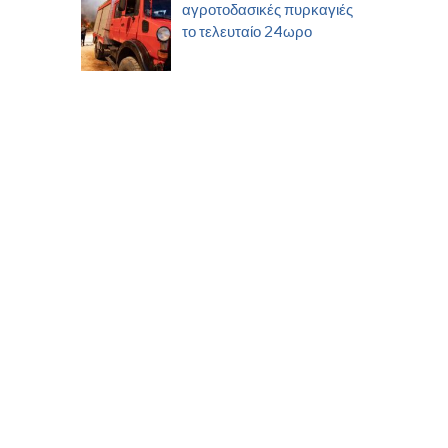
αγροτοδασικές πυρκαγιές
το τελευταίο 24ωρο