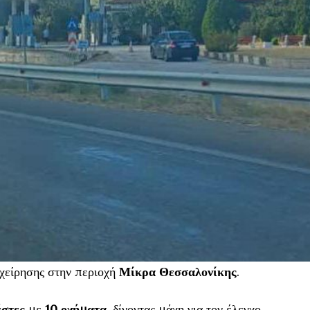
χείρησης στην περιοχή
Μίκρα Θεσσαλονίκης
.
έστες
με
10 οχήματα
, δίνοντας μάχη για τον έλεγχο