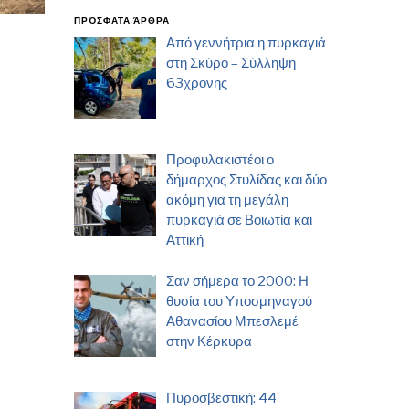
ΠΡΌΣΦΑΤΑ ΆΡΘΡΑ
Από γεννήτρια η πυρκαγιά
στη Σκύρο – Σύλληψη
63χρονης
Προφυλακιστέοι ο
δήμαρχος Στυλίδας και δύο
ακόμη για τη μεγάλη
πυρκαγιά σε Βοιωτία και
Αττική
Σαν σήμερα το 2000: Η
θυσία του Υποσμηναγού
Αθανασίου Μπεσλεμέ
στην Κέρκυρα
Πυροσβεστική: 44