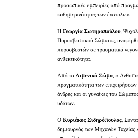
προσωπικές εμπειρίες από πραγματ
καθημερινότητας των ένστολων.
Η
Γεωργία Σωτηροπούλου
, Ψυχο
Πυροσβεστικού Σώματος, αναφέρθ
πυροσβεστών σε τραυματικά γεγονό
ανθεκτικότητα.
Από το
Λιμενικό Σώμα
, ο Ανθυπ
πραγματικότητα των επιχειρήσεων 
άνδρες και οι γυναίκες του Σώματο
υδάτων.
Ο
Κυριάκος Σιδηρόπουλος
, Συντ
δημιουργός των Μηχανών Ταχείας Α