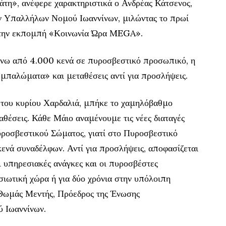
άτη», ανέφερε χαρακτηριστικά ο Ανδρέας Κάτσενος,
ν Υπαλλήλων Νομού Ιωαννίνων, μιλώντας το πρωί
 την εκπομπή «Κοινωνία Ώρα MEGA».
πάνω από 4.000 κενά σε πυροσβεστικό προσωπικό, η
«μπαλώματα» και μεταθέσεις αντί για προσλήψεις.
του κυρίου Χαρδαλιά, μπήκε το χαμηλόβαθμο
θέσεις. Κάθε Μάιο αναμένουμε τις νέες διαταγές
ροσβεστικού Σώματος, γιατί στο Πυροσβεστικό
νά συναδέλφων. Αντί για προσλήψεις, αποφασίζεται
 υπηρεσιακές ανάγκες και οι πυροσβέστες
ησιωτική χώρα ή για δύο χρόνια στην υπόλοιπη
Θωμάς Μεντής, Πρόεδρος της Ένωσης
 Ιωαννίνων.