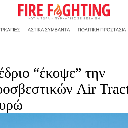
ΦΩΤΙΑ ΤΩΡΑ – ΠΥΡΚΑΓΙΕΣ ΣΕ ΕΞΕΛΙΞΗ
ΥΡΚΑΓΙΕΣ
ΑΣΤΙΚΑ ΣΥΜΒΑΝΤΑ
ΠΟΛΙΤΙΚΗ ΠΡΟΣΤΑΣΙΑ
έδριο “έκοψε” την
ροσβεστικών Air Trac
ευρώ