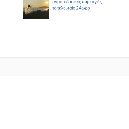
αγροτοδασικές πυρκαγιές
το τελευταίο 24ωρο