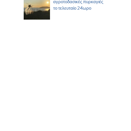
αγροτοδασικές πυρκαγιές
το τελευταίο 24ωρο