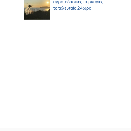
αγροτοδασικές πυρκαγιές
το τελευταίο 24ωρο