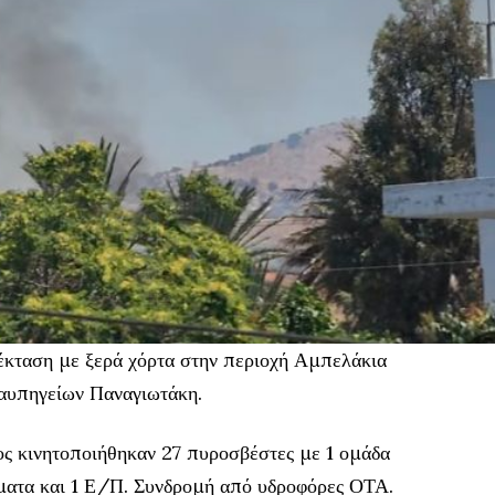
 έκταση με ξερά χόρτα στην περιοχή Αμπελάκια
Ναυπηγείων Παναγιωτάκη.
ος κινητοποιήθηκαν 27 πυροσβέστες με 1 ομάδα
ματα και 1 Ε/Π. Συνδρομή από υδροφόρες ΟΤΑ.