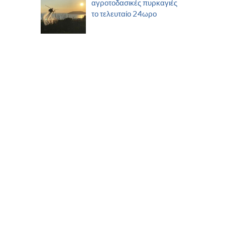
αγροτοδασικές πυρκαγιές
το τελευταίο 24ωρο