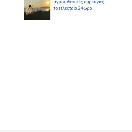
αγροτοδασικές πυρκαγιές
το τελευταίο 24ωρο