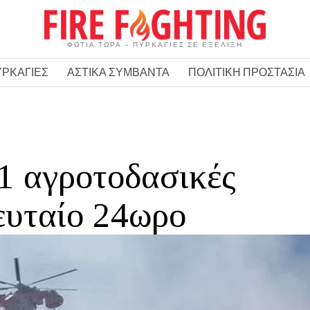
ΦΩΤΙΑ ΤΩΡΑ – ΠΥΡΚΑΓΙΕΣ ΣΕ ΕΞΕΛΙΞΗ
ΥΡΚΑΓΙΕΣ
ΑΣΤΙΚΑ ΣΥΜΒΑΝΤΑ
ΠΟΛΙΤΙΚΗ ΠΡΟΣΤΑΣΙΑ
1 αγροτοδασικές
ευταίο 24ωρο