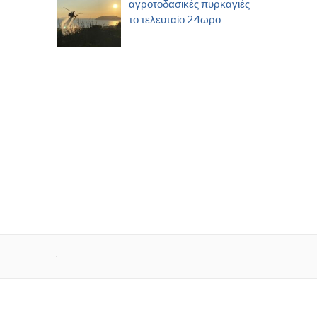
αγροτοδασικές πυρκαγιές
το τελευταίο 24ωρο