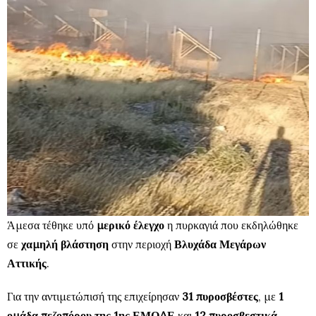
Άμεσα τέθηκε υπό
μερικό έλεγχο
η πυρκαγιά που εκδηλώθηκε
σε
χαμηλή βλάστηση
στην περιοχή
Βλυχάδα Μεγάρων
Αττικής
.
Για την αντιμετώπισή της επιχείρησαν
31 πυροσβέστες
, με
1
ομά
δα πεζοπόρου της 1ης ΕΜΟΔΕ
και
12 πυροσβεστικά