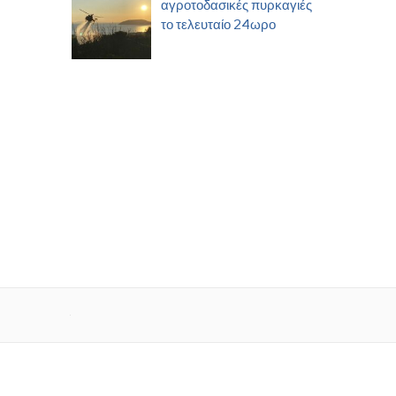
αγροτοδασικές πυρκαγιές
το τελευταίο 24ωρο