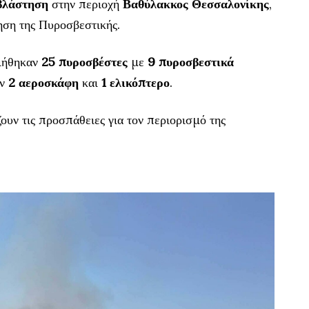
βλάστηση
στην περιοχή
Βαθύλακκος Θεσσαλονίκης
,
ηση της Πυροσβεστικής.
οιήθηκαν
25 πυροσβέστες
με
9 πυροσβεστικά
ύν
2 αεροσκάφη
και
1 ελικόπτερο
.
ουν τις προσπάθειες για τον περιορισμό της