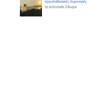
αγροτοδασικές πυρκαγιές
το τελευταίο 24ωρο