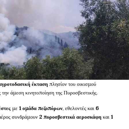
αγροτοδασική έκταση
πλησίον του οικισμού
 την άμεση κινητοποίηση της Πυροσβεστικής.
έστες
με
1 ομάδα πεζοπόρων
, εθελοντές και
6
 αέρος συνδράμουν
2 πυροσβεστικά αεροσκάφη
και
1