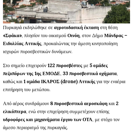
Πυρκαγιά εκδηλώθηκε σε
αγροτοδασική έκταση
στη θέση
«Σφάκα»
, πλησίον του οικισμού
Οινόη
, στον Δήμο
Μάνδρας –
Ειδυλλίας Αττικής
, προκαλώντας την άμεση κινητοποίηση
ισχυρών πυροσβεστικών δυνάμεων.
Στο σημείο επιχειρούν
122 πυροσβέστες
με
5 ομάδες
πεζοπόρων της 1ης ΕΜΟΔΕ
,
33 πυροσβεστικά οχήματα
,
καθώς και
1 ομάδα ΙΚΑΡΟΣ (drone) Αττικής
για την εναέρια
επιτήρηση του μετώπου.
Από αέρος συνδράμουν
8 πυροσβεστικά αεροσκάφη
και
2
ελικόπτερα
, ενώ στην επιχείρηση συμμετέχουν επίσης
υδροφόρες και μηχανήματα έργου των ΟΤΑ
, με στόχο τον
άμεσο περιορισμό της πυρκαγιάς.