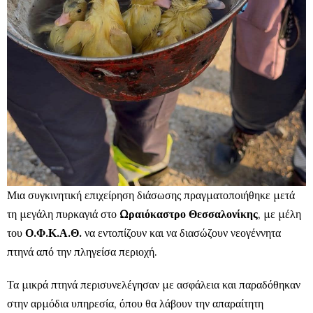
Μια συγκινητική επιχείρηση διάσωσης πραγματοποιήθηκε μετά
τη μεγάλη πυρκαγιά στο
Ωραιόκαστρο Θεσσαλονίκης
, με μέλη
του
Ο.Φ.Κ.Α.Θ.
να εντοπίζουν και να διασώζουν νεογέννητα
πτηνά από την πληγείσα περιοχή.
Τα μικρά πτηνά περισυνελέγησαν με ασφάλεια και παραδόθηκαν
στην αρμόδια υπηρεσία, όπου θα λάβουν την απαραίτητη