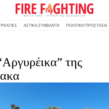
ΦΩΤΙΑ ΤΩΡΑ – ΠΥΡΚΑΓΙΕΣ ΣΕ ΕΞΕΛΙΞΗ
ΥΡΚΑΓΙΕΣ
ΑΣΤΙΚΑ ΣΥΜΒΑΝΤΑ
ΠΟΛΙΤΙΚΗ ΠΡΟΣΤΑΣΙΑ
“Αργυρέικα” της
νακα