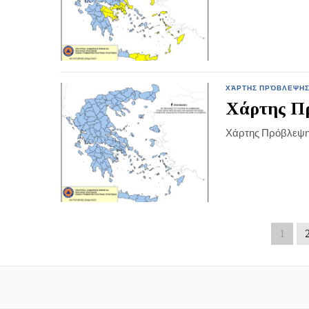
ΧΆΡΤΗΣ ΠΡΌΒΛΕΨΗΣ
Χάρτης Πρ
Χάρτης Πρόβλεψη
1