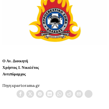
Ο Αν. Διοικητή
Χρήστος Ι. Νικολέτος
Αντιπύραρχος
Πηγη:spartorama.gr