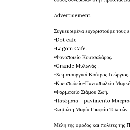
Advertisement
Συγκεκριμένα ευχαριστούμε τους ε
▫️Dot cafe
▫️Lagom Cafe.
▫️Φανοποιείο Κουτσαλάρας.
▫️Grande Μυλωνάς .
▫️Χωματουργικά Κούτρας Γεώργιος.
▫️Κρεοπωλείο-Παντοπωλείο Μαρκέ
▫️Φαρμακείο Σιάμου Ζωή.
▫️Πατώματα – pavimento Μπερτσο
▫️Σαμιώτη Μαρία Γραφείο Τελετών.
Μέλη της ομάδας και πολίτες της Π