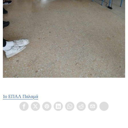
1ο ΕΠΑΛ Παλαμά