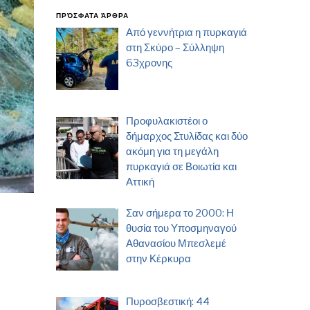
ΠΡΌΣΦΑΤΑ ΆΡΘΡΑ
Από γεννήτρια η πυρκαγιά
στη Σκύρο – Σύλληψη
63χρονης
Προφυλακιστέοι ο
δήμαρχος Στυλίδας και δύο
ακόμη για τη μεγάλη
πυρκαγιά σε Βοιωτία και
Αττική
Σαν σήμερα το 2000: Η
θυσία του Υποσμηναγού
Αθανασίου Μπεσλεμέ
στην Κέρκυρα
Πυροσβεστική: 44