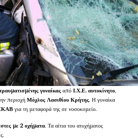
τραυματισμένης γυναίκας
από
Ι.Χ.Ε. αυτοκίνητο
,
την περιοχή
Μόχλος Λασιθίου Κρήτης
. Η γυναίκα
 ΕΚΑΒ
για τη μεταφορά της σε νοσοκομείο.
στες με 2 οχήματα
. Τα αίτια του ατυχήματος
ς.