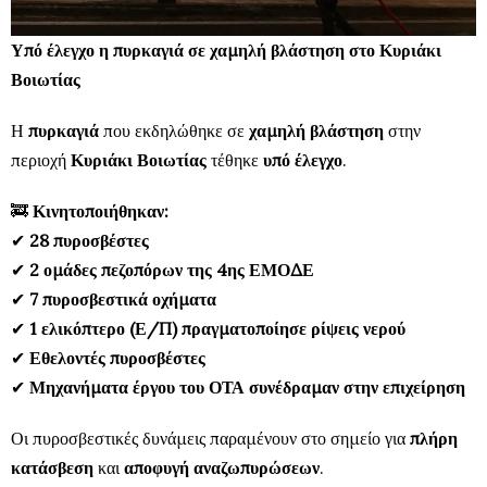
Υπό έλεγχο η πυρκαγιά σε χαμηλή βλάστηση στο Κυριάκι
Βοιωτίας
Η
πυρκαγιά
που εκδηλώθηκε σε
χαμηλή βλάστηση
στην
περιοχή
Κυριάκι Βοιωτίας
τέθηκε
υπό έλεγχο
.
🚒
Κινητοποιήθηκαν:
✔
28 πυροσβέστες
✔
2 ομάδες πεζοπόρων της 4ης ΕΜΟΔΕ
✔
7 πυροσβεστικά οχήματα
✔
1 ελικόπτερο (Ε/Π) πραγματοποίησε ρίψεις νερού
✔
Εθελοντές πυροσβέστες
✔
Μηχανήματα έργου του ΟΤΑ συνέδραμαν στην επιχείρηση
Οι πυροσβεστικές δυνάμεις παραμένουν στο σημείο για
πλήρη
κατάσβεση
και
αποφυγή αναζωπυρώσεων
.