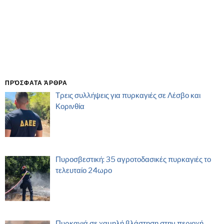
ΠΡΌΣΦΑΤΑ ΆΡΘΡΑ
Τρεις συλλήψεις για πυρκαγιές σε Λέσβο και
Κορινθία
Πυροσβεστική: 35 αγροτοδασικές πυρκαγιές το
τελευταίο 24ωρο
Πυρκαγιά σε χαμηλή βλάστηση στην περιοχή