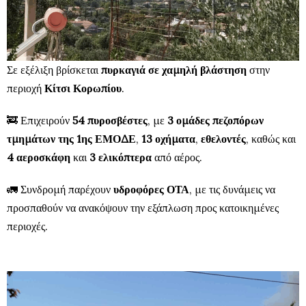
Σε εξέλιξη βρίσκεται
πυρκαγιά σε χαμηλή βλάστηση
στην
περιοχή
Κίτσι Κορωπίου
.
🚒 Επιχειρούν
54 πυροσβέστες
, με
3 ομάδες πεζοπόρων
τμημάτων της 1ης ΕΜΟΔΕ
,
13 οχήματα
,
εθελοντές
, καθώς και
4 αεροσκάφη
και
3 ελικόπτερα
από αέρος.
🚛 Συνδρομή παρέχουν
υδροφόρες ΟΤΑ
, με τις δυνάμεις να
προσπαθούν να ανακόψουν την εξάπλωση προς κατοικημένες
περιοχές.