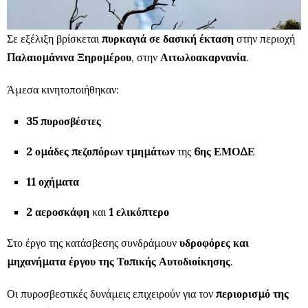
Σε εξέλιξη βρίσκεται
πυρκαγιά σε δασική έκταση
στην περιοχή
Παλαιομάνινα Ξηρομέρου
, στην
Αιτωλοακαρνανία
.
Άμεσα κινητοποιήθηκαν:
35 πυροσβέστες
2 ομάδες πεζοπόρων τμημάτων
της
6ης ΕΜΟΔΕ
11 οχήματα
2 αεροσκάφη
και
1 ελικόπτερο
Στο έργο της κατάσβεσης συνδράμουν
υδροφόρες και
μηχανήματα έργου της Τοπικής Αυτοδιοίκησης
.
Οι πυροσβεστικές δυνάμεις επιχειρούν για τον
περιορισμό της