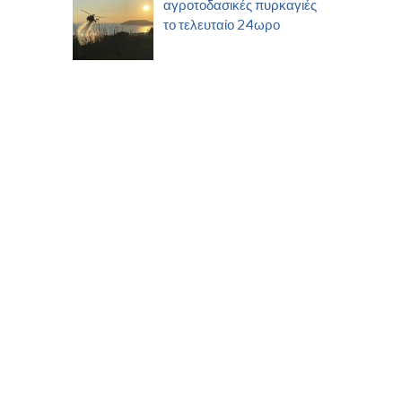
αγροτοδασικές πυρκαγιές
το τελευταίο 24ωρο