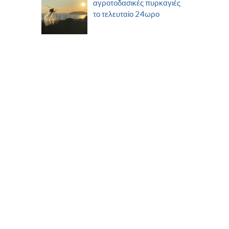
αγροτοδασικές πυρκαγιές
το τελευταίο 24ωρο