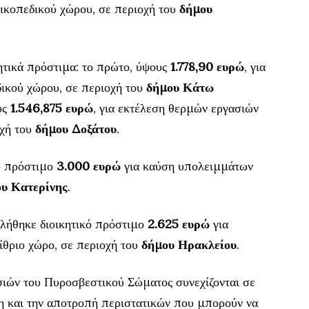
ικοπεδικού χώρου, σε περιοχή του
δήμου
ητικά πρόστιμα: το πρώτο, ύψους
1.778,90 ευρώ
, για
δικού χώρου, σε περιοχή του
δήμου Κάτω
υς
1.546,875 ευρώ
, για εκτέλεση θερμών εργασιών
οχή του
δήμου Δοξάτου
.
ό πρόστιμο
3.000 ευρώ
για καύση υπολειμμάτων
υ Κατερίνης
.
λήθηκε διοικητικό πρόστιμο
2.625 ευρώ
για
ίθριο χώρο, σε περιοχή του
δήμου Ηρακλείου
.
σιών του Πυροσβεστικού Σώματος συνεχίζονται σε
η και την αποτροπή περιστατικών που μπορούν να