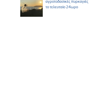
αγροτοδασικές πυρκαγιές
το τελευταίο 24ωρο