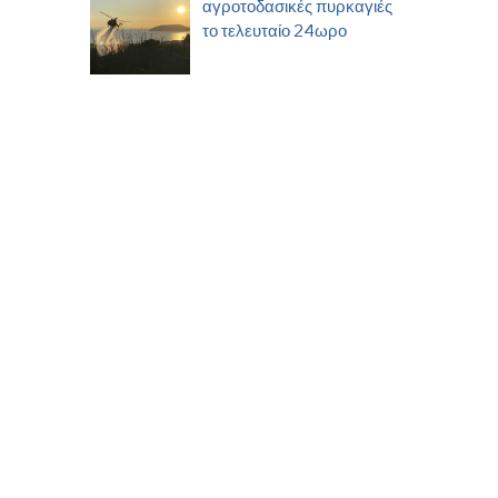
αγροτοδασικές πυρκαγιές
το τελευταίο 24ωρο