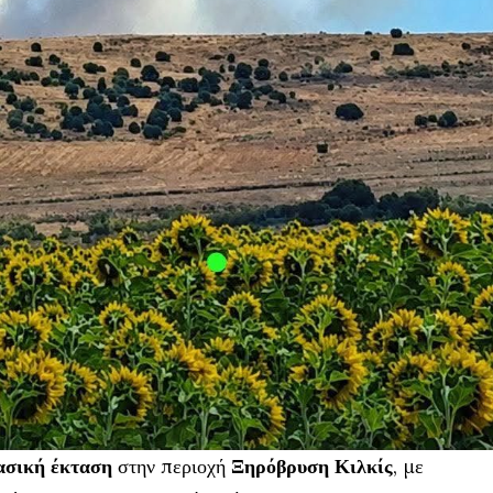
ασική έκταση
στην περιοχή
Ξηρόβρυση Κιλκίς
, με