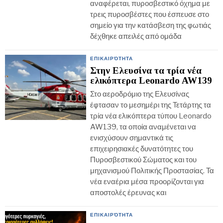
αναφέρεται, πυροσβεστικό όχημα με
τρεις πυροσβέστες που έσπευσε στο
σημείο για την κατάσβεση της φωτιάς
δέχθηκε απειλές από ομάδα
ΕΠΙΚΑΙΡΌΤΗΤΑ
Στην Ελευσίνα τα τρία νέα
ελικόπτερα Leonardo AW139
Στο αεροδρόμιο της Ελευσίνας
έφτασαν το μεσημέρι της Τετάρτης τα
τρία νέα ελικόπτερα τύπου Leonardo
AW139, τα οποία αναμένεται να
ενισχύσουν σημαντικά τις
επιχειρησιακές δυνατότητες του
Πυροσβεστικού Σώματος και του
μηχανισμού Πολιτικής Προστασίας. Τα
νέα εναέρια μέσα προορίζονται για
αποστολές έρευνας και
ΕΠΙΚΑΙΡΌΤΗΤΑ