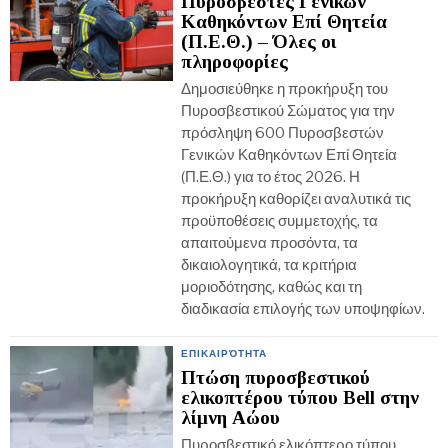
Πυροσβέστες Γενικών
Καθηκόντων Επί Θητεία
(Π.Ε.Θ.) – Όλες οι
πληροφορίες
Δημοσιεύθηκε η προκήρυξη του
Πυροσβεστικού Σώματος για την
πρόσληψη 600 Πυροσβεστών
Γενικών Καθηκόντων Επί Θητεία
(Π.Ε.Θ.) για το έτος 2026. Η
προκήρυξη καθορίζει αναλυτικά τις
προϋποθέσεις συμμετοχής, τα
απαιτούμενα προσόντα, τα
δικαιολογητικά, τα κριτήρια
μοριοδότησης, καθώς και τη
διαδικασία επιλογής των υποψηφίων.
ΕΠΙΚΑΙΡΌΤΗΤΑ
Πτώση πυροσβεστικού
ελικοπτέρου τύπου Bell στην
λίμνη Αώου
Πυροσβεστικό ελικόπτερο τύπου