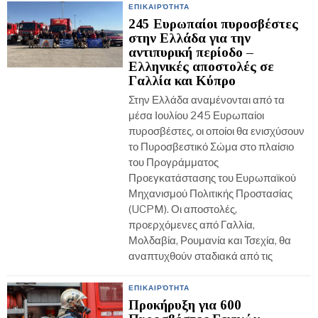
ΕΠΙΚΑΙΡΌΤΗΤΑ
245 Ευρωπαίοι πυροσβέστες
στην Ελλάδα για την
αντιπυρική περίοδο –
Ελληνικές αποστολές σε
Γαλλία και Κύπρο
Στην Ελλάδα αναμένονται από τα
μέσα Ιουλίου 245 Ευρωπαίοι
πυροσβέστες, οι οποίοι θα ενισχύσουν
το Πυροσβεστικό Σώμα στο πλαίσιο
του Προγράμματος
Προεγκατάστασης του Ευρωπαϊκού
Μηχανισμού Πολιτικής Προστασίας
(UCPM). Οι αποστολές,
προερχόμενες από Γαλλία,
Μολδαβία, Ρουμανία και Τσεχία, θα
αναπτυχθούν σταδιακά από τις
ΕΠΙΚΑΙΡΌΤΗΤΑ
Προκήρυξη για 600