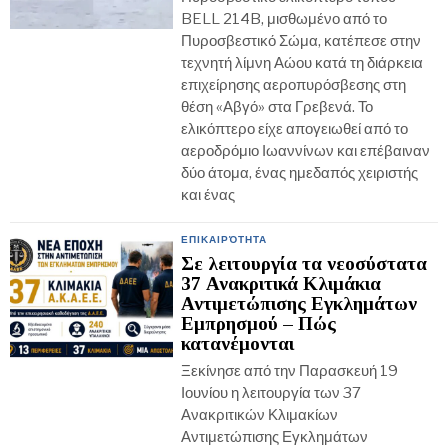
BELL 214B, μισθωμένο από το
Πυροσβεστικό Σώμα, κατέπεσε στην
τεχνητή λίμνη Αώου κατά τη διάρκεια
επιχείρησης αεροπυρόσβεσης στη
θέση «Αβγό» στα Γρεβενά. Το
ελικόπτερο είχε απογειωθεί από το
αεροδρόμιο Ιωαννίνων και επέβαιναν
δύο άτομα, ένας ημεδαπός χειριστής
και ένας
ΕΠΙΚΑΙΡΌΤΗΤΑ
Σε λειτουργία τα νεοσύστατα
37 Ανακριτικά Κλιμάκια
Αντιμετώπισης Εγκλημάτων
Εμπρησμού – Πώς
κατανέμονται
Ξεκίνησε από την Παρασκευή 19
Ιουνίου η λειτουργία των 37
Ανακριτικών Κλιμακίων
Αντιμετώπισης Εγκλημάτων