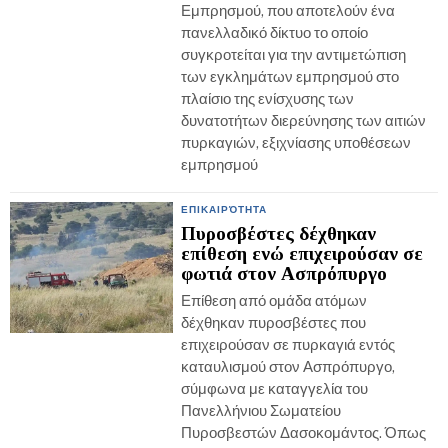
Εμπρησμού, που αποτελούν ένα
πανελλαδικό δίκτυο το οποίο
συγκροτείται για την αντιμετώπιση
των εγκλημάτων εμπρησμού στο
πλαίσιο της ενίσχυσης των
δυνατοτήτων διερεύνησης των αιτιών
πυρκαγιών, εξιχνίασης υποθέσεων
εμπρησμού
ΕΠΙΚΑΙΡΌΤΗΤΑ
Πυροσβέστες δέχθηκαν
επίθεση ενώ επιχειρούσαν σε
φωτιά στον Ασπρόπυργο
Επίθεση από ομάδα ατόμων
δέχθηκαν πυροσβέστες που
επιχειρούσαν σε πυρκαγιά εντός
καταυλισμού στον Ασπρόπυργο,
σύμφωνα με καταγγελία του
Πανελλήνιου Σωματείου
Πυροσβεστών Δασοκομάντος. Όπως