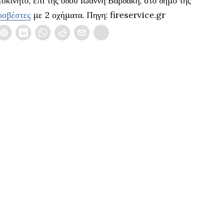
τοκίνητο, επί της οδού Ιωάννη Βαρδάκη, στο δήμο της
οσβέστες
με 2 οχήματα. Πηγη: fireservice.gr