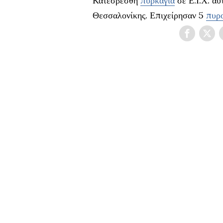
Κατεσβέσθη
πυρκαγιά
σε Ε.Ι.Χ. αυ
Θεσσαλονίκης. Επιχείρησαν 5
πυρ