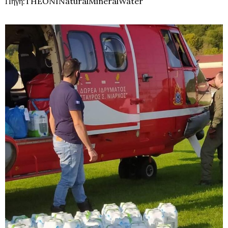
Πηγη:THEONINaturalMineralWater